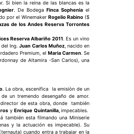
 Si bien la reina de las blancas es la
ognier
. De Bodega
Finca Sophenia
el
do por el Winemaker
Rogelio Rabino
($
azas de los Andes Reserva Torrontes
ices Reserva Albariño 2011
. Es un vino
 del Ing.
Juan Carlos Muñoz
, nacido en
verdadero Premium, el
Maria Carmen
. Se
donnay de Altamira -San Carlos), una
o
. La obra, escenifica la emisiòn de un
ego de un tremendo desengaño de amor.
y director de esta obra, donde también
eros
y
Enrique Quintanilla,
impecables.
 también esta filmando una Miniserie
enas y la actuación es impecable). Su
Eternauta) cuando entra a trabajar en la