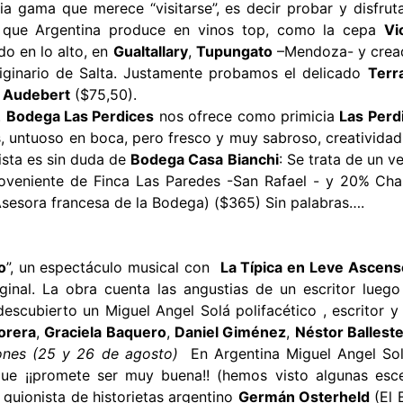
ama que merece “visitarse”, es decir probar y disfrutar.
s que Argentina produce en vinos top, como la cepa
Vi
ido en lo alto, en
Gualtallary
,
Tupungato
–Mendoza- y crea
riginario de Salta. Justamente probamos el delicado
Terr
s Audebert
($75,50).
.
Bodega Las Perdices
nos ofrece como primicia
Las Perd
s, untuoso en boca, pero fresco y muy sabroso, creatividad
ista es sin duda de
Bodega Casa Bianchi
: Se trata de un 
veniente de Finca Las Paredes -San Rafael - y 20% Char
Asesora francesa de la Bodega) ($365) Sin palabras….
o
”, un espectáculo musical con
La Típica en Leve Ascens
iginal. La obra cuenta las angustias de un escritor lu
descubierto un Miguel Angel Solá polifacético , escritor 
orera
,
Graciela Baquero
,
Daniel Giménez
,
Néstor Ballest
ones (25 y 26 de agosto)
En Argentina Miguel Angel Solá
que ¡¡promete ser muy buena!! (hemos visto algunas esc
 guionista de historietas argentino
Germán Osterheld
(El 