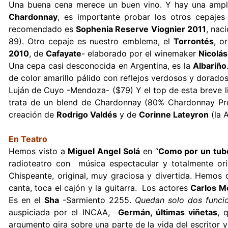
Una buena cena merece un buen vino. Y hay una amplia g
Chardonnay
, es importante probar los otros cepaje
recomendado es
Sophenia Reserve Viognier 2011
, nac
89). Otro cepaje es nuestro emblema, el
Torrontés
, o
2010
, de
Cafayate
- elaborado por el winemaker
Nicolá
Una cepa casi desconocida en Argentina, es la
Albariño
de color amarillo pálido con reflejos verdosos y dorado
Luján de Cuyo -Mendoza- ($79) Y el top de esta breve l
trata de un blend de Chardonnay (80% Chardonnay Pro
creación de
Rodrigo Valdés
y de
Corinne Lateyron
(la 
En Teatro
Hemos visto a
Miguel Angel Solá
en “
Como por un tub
radioteatro con música espectacular y totalmente or
Chispeante, original, muy graciosa y divertida. Hemos 
canta, toca el cajón y la guitarra. Los actores
Carlos M
Es en el
Sha
-Sarmiento 2255.
Quedan solo dos funci
auspiciada por el INCAA,
Germán, últimas viñetas
, 
argumento gira sobre una parte de la vida del escritor y