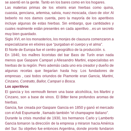
se asentó en la gente. Tanto en los bares como en los hogares.
Las materias primas de los elixiris eran hierbas como quina,
cuassia, genciana, artemisa, salvia, nuez moscada, clavo de olor: Al
beberlo no nos damos cuenta, pero la mayoría de los aperitivos
incluye algunas de estas hierbas. Sin embargo, que cantidades y
cuales realmente están presentes en cada aperitivo…es un secreto
muy bien guardado.
Siglo XVI, en los monasterios, los monjes de clausura comenzaron a
especializarse en elixires que “purgaban el cuerpo y el alma”.
El Norte de Europa fue el centro geográfico de la producción. s.
En 1840, los maîtres licoristas del bar Bass de Turín eran nada
menos que Gaspare Campari y Allesandro Martini, especialistas en
hierbas de la región. Pero además cada uno era creador y dueño de
algunas recetas que llegarían hasta hoy. Los fundadores de
empresas , casi todos oriundos de Piamonte eran
Gancia, Martini,
Cinzano, Contratto, Ballor, Campari o Bosca.
Los aperitivos
El gancia y los vermouth tienen una base alcohólica, los Martini y
Cinzano, son a base de vinos. El Bitter tiene profundos aromas de
hierbas.
Gancia, fue creada por Gaspare Gancia en 1850 y ganó el mercado
con el Asti Espumante , llamado también “el champagne italiano”.
Durante la crisis mundial de 1930, los hermanos Carlo y Lamberto
Gancia tomaron la dirección de la empresa y miraron hacia América
del Sur. Su objetivo fue entonces Argentina, donde pronto fundaron