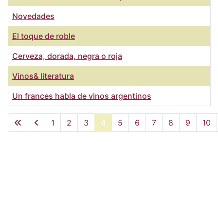
Novedades
El toque de roble
Cerveza, dorada, negra o roja
Vinos& literatura
Un frances habla de vinos argentinos
Artículos
1
2
3
4
5
6
7
8
9
10
Página 4 de 22